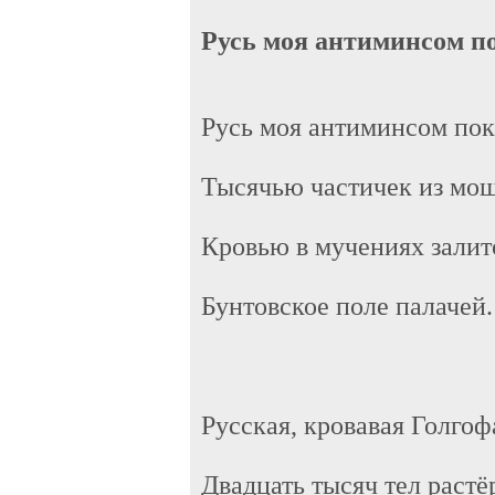
Русь моя антиминсом по
Русь моя антиминсом по
Тысячью частичек из мощ
Кровью в мучениях залит
Бунтовское поле палачей.
Русская, кровавая Голгоф
Двадцать тысяч тел растё