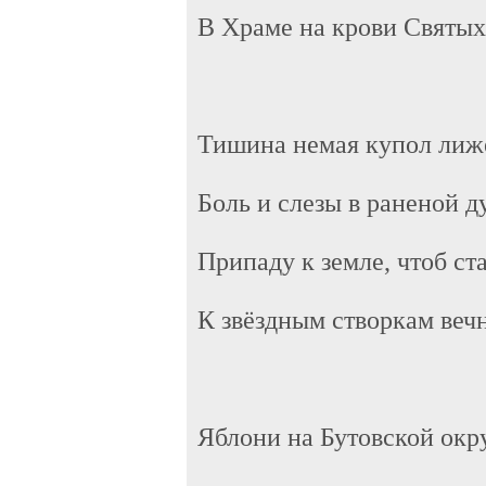
В Храме на крови Святы
Тишина немая купол лиже
Боль и слезы в раненой д
Припаду к земле, чтоб ст
К звёздным створкам веч
Яблони на Бутовской окр