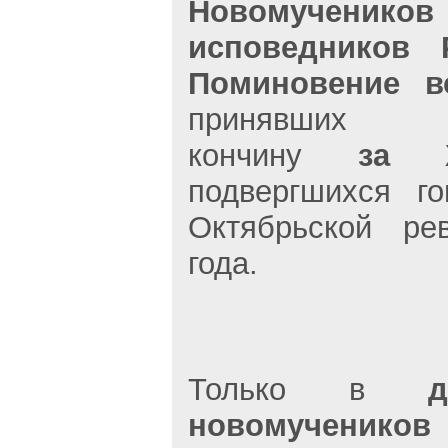
Новомуче
исповедников 
Поминовение в
принявших му
кончину
за Х
подвергшихся г
Октябрьской ре
года.
Только в
новомучеников