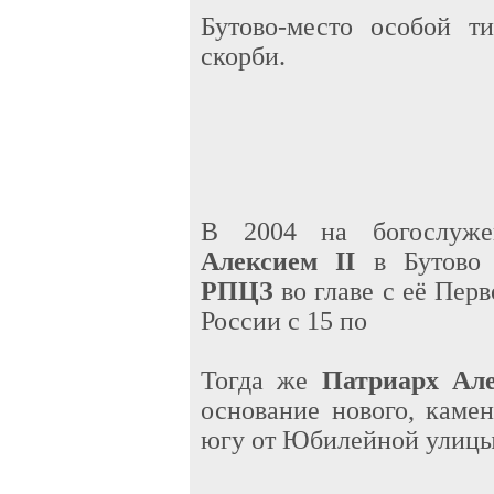
Бутово-место особой 
скорби.
В 2004 на богослуже
Алексием II
в Бутово 
РПЦЗ
во главе с её Пер
России с 15 по
Тогда же
Патриарх Ал
основание нового, каме
югу от Юбилейной улицы