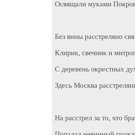
Освящали муками Покров
Без вины расстреляно св
Клирик, свечник и митро
С деревень окрестных ду
Здесь Москва расстрелянн
На расстрел за то, что бр
Попадал невинный гражд