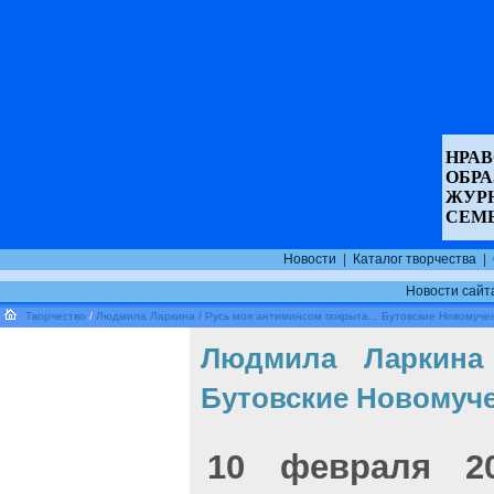
НРАВ
ОБР
ЖУР
СЕМ
Новости
|
Каталог творчества
|
Новости сайт
Творчество
/
Людмила Ларкина / Русь моя антиминсом покрыта... Бутовские Новомуче
Людмила Ларкина 
Бутовские Новомуче
10 февраля 2