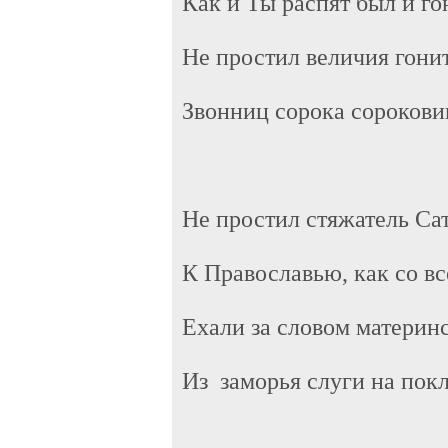
Как и Ты распят был и го
Не простил величия гони
Звонниц сорока сорокови
Не простил стяжатель Са
К Православью, как со вс
Ехали за словом материн
Из заморья слуги на пок