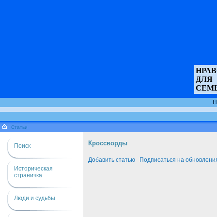
НРА
ДЛЯ
СЕМ
Н
Статьи
Кроссворды
Поиск
Добавить статью
Подписаться на обновлени
Историческая
страничка
Люди и судьбы