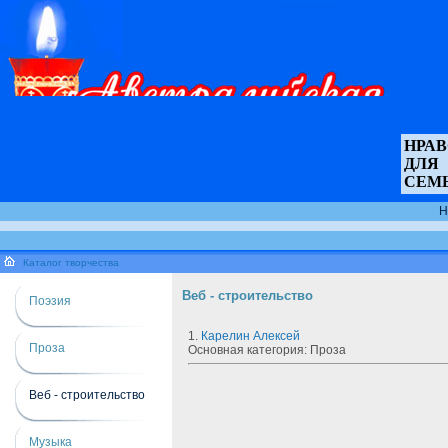
НРА
ДЛЯ
СЕМ
Н
Каталог творчества
Веб - строительство
Поэзия
1.
Карелин Алексей
Проза
Основная категория: Проза
Веб - строительство
Музыка