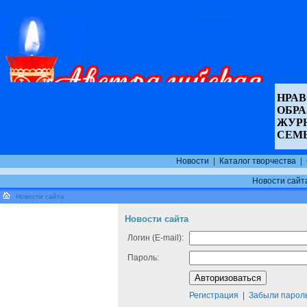
НРАВ
ОБР
ЖУР
СЕМ
Новости
|
Каталог творчества
|
Новости сайт
Новости сайта
Новости сайта
Логин (E-mail):
Пароль:
Регистрация
|
Забыли парол